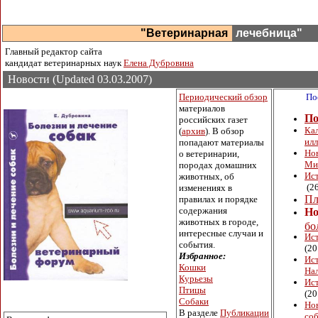
"Ветеринарная
лечебница"
Главный редактор сайта
кандидат ветеринарных наук
Елена Дубровина
Новости (Updated
03
.0
3
.2007)
Периодический обзор
Послед
материалов
По
российских газет
Кал
(
архив
). В обзор
ил
попадают материалы
Но
о ветеринарии,
Ми
породах домашних
Ис
животных, об
(26
изменениях в
Пл
правилах и порядке
содержания
Но
животных в городе,
бо
интересные случаи и
Ист
события.
(20
Избранное:
Ист
Кошки
На
Курьезы
Ист
Птицы
(20
Собаки
Но
В разделе
Публикации
со