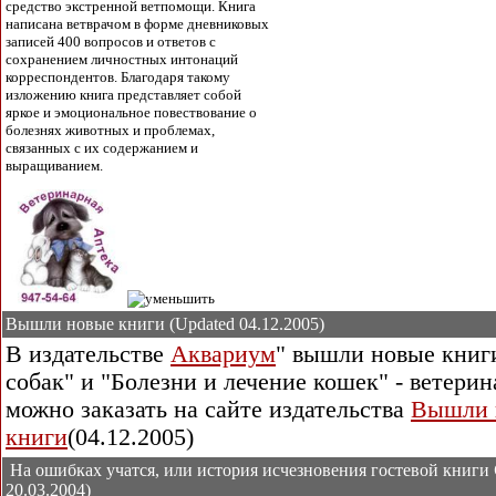
средство экстренной ветпомощи. Книга
написана
ветврачом
в форме дневниковых
записей 400 вопросов и ответов с
сохранением личностных интонаций
корреспондентов. Благодаря такому
изложению книга представляет собой
яркое и эмоциональное повествование о
болезнях животных и проблемах,
связанных с их содержанием и
выращиванием.
Вышли новые книги (Updated 04.12.2005)
В издательстве
Аквариум
" вышли новые книги
c
обак" и "Болезни и лечение кошек" - ветер
можно заказать на сайте издательства
Вышли 
книги
(
04.12.2005)
На ошибках учатся, или история исчезновения гостевой книги
20.03.2004)