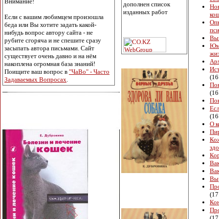
Внимание!
дополнен список
Но
изданных работ
ко
Если с вашим любимцем произошла
Оп
беда или Вы хотите задать какой-
пс
нибудь вопрос автору сайта - не
Вы
рубите сгоряча и не спешите сразу
Юм
засыпать автора письмами. Сайт
жи
существует очень давно и на нём
Ар
накоплена огромная база знаний!
Ис
Поищите ваш вопрос в
"ЧаВо" - Часто
(16
Задаваемых Вопросах
.
Пон
(16
Пок
Есл
(16
О к
Пи
Кож
зд
Ко
Ва
Ва
Вы
Пр
(17
Ко
Пр
(17