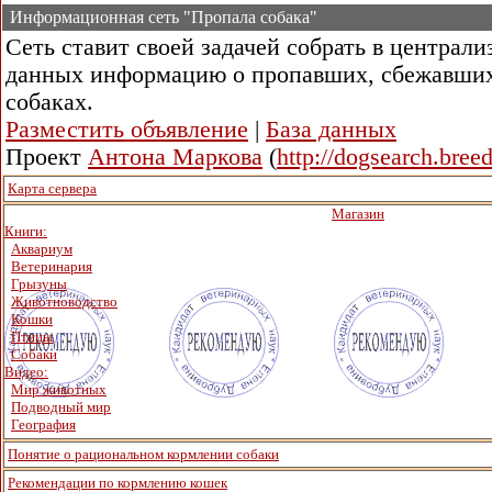
Информационная сеть "Пропала собака"
Сеть ставит своей задачей собрать в централи
данных информацию о пропавших, сбежавши
собаках.
Разместить объявление
|
База данных
Проект
Антона Маркова
(
http://dogsearch.breed
Карта сервера
Магазин
Книги:
Аквариум
Ветеринария
Грызуны
Животноводство
Кошки
Птицы
Собаки
Видео:
Мир животных
Подводный мир
География
Понятие о рациональном кормлении собаки
Рекомендации по кормлению кошек