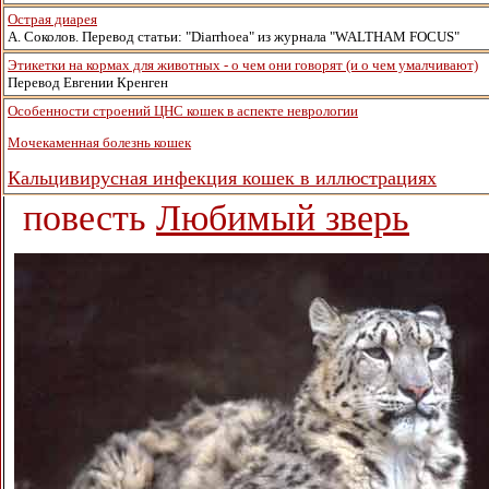
Острая диарея
А. Соколов. Перевод статьи: "Diarrhoea" из журнала "WALTHAM FOCUS"
Этикетки на кормах для животных - о чем они говорят (и о чем умалчивают)
Перевод Евгении Кренген
Особенности строений ЦНС кошек в аспекте неврологии
Мочекаменная болезнь кошек
Кальцивирусная инфекция кошек в иллюстрациях
повесть
Любимый зверь