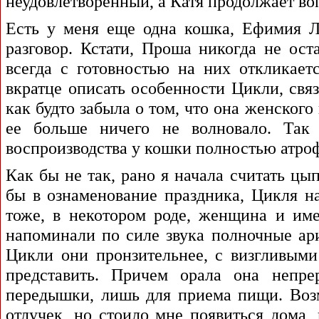
неудовлетворенный, а Катя продолжает во
Есть у меня еще одна кошка, Ефимия Л
разговор. Кстати, Проша никогда не ос
всегда с готовностью на них откликает
вкратце описать особенности Цикли, свя
как будто забыла о том, что она женского
ее больше ничего не волновало. Так
воспроизводства у кошки полностью атроф
Как бы не так, рано я начала считать цы
бы в ознаменование праздника, Цикля н
тоже, в некотором роде, женщина и им
напоминали по силе звука полночные арии
Цикли они пронзительнее, с визгливыми
представить. Причем орала она непрер
передышки, лишь для приема пищи. Воз
отлучек, но стоило мне появиться дома