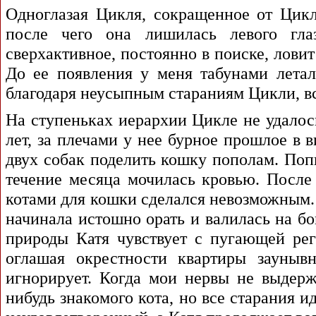
Одноглазая Цикля, сокращенное от Цикл
после чего она лишилась левого гл
сверхактивное, постоянно в поиске, ловит 
До ее появления у меня табунами лета
благодаря неусыпным стараниям Цикли, все
На ступеньках иерархии Цикле не удалос
лет, за плечами у нее бурное прошлое в
двух собак поделить кошку пополам. Попы
течение месяца мочилась кровью. После
котами для кошки сделался невозможным.
начинала истошно орать и валилась на бо
природы Катя чувствует с пугающей рег
оглашая окрестности квартиры зауныв
игнорирует. Когда мои нервы не выдерж
нибудь знакомого кота, но все старания 