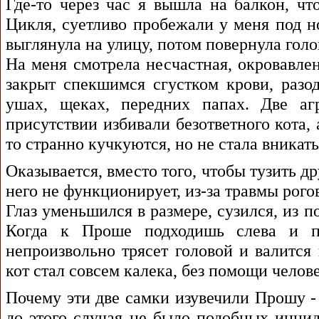
Где-то через час я вышла на балкон, чт
Цикля, суетливо пробежали у меня под н
выглянула на улицу, потом повернула голо
На меня смотрела несчастная, окровавл
закрыт спекшимся сгустком крови, разо
ушах, щеках, передних папах. Две а
присутствии избивали безответного кота, 
то странно кучкуются, но не стала вникать
Оказывается, вместо того, чтобы тузить д
него не функционирует, из-за травмы рог
Глаз уменьшился в размере, сузился, из 
Когда к Проше подходишь слева и п
непроизвольно трясет головой и валитс
кот стал совсем калека, без помощи челов
Почему эти две самки изувечили Прошу - 
до этого случая не было подобных инцид