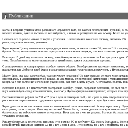
Публикации
Когда я впервые увидела этого
роскошного огромного кота, он казался безнадежным. Тусклый, в со
коленях хозяйки, даже не пытаясь из нее выбраться, и никак не реагировал на мой осмотр. Болел он уж
Началось все со рвоты, отказа от корма и угнетения. В ветлечебнице назначили глюкозу, витамины B6,
рвота, отсутствие аппетита, угнетение.
Через неделю Пусику отменили все предыдущие назначения, оставили только В6, вместо В12 - сирепар 
бульон. Рвота, после отмены но-шпы, прекратилась и появилась надежда, что хоть что-то из предлага
Еще через 10 дней ему назначили глюкозу, аскорбиновую кислоту, витогепат по 1 мл два раза в день.
умер. Панлейкопения не может продолжаться целый месяц даже в осложненном варианте.
С ринотрахеитом и кальцивирозом вообще ничего общего. Гемобартонеллез протекает замедленно, н
подушечки лап. Лейкоз в такой форме всегда сопровождается увеличением лимфоузлов, у Пусика прощу
Может быть, все-таки какое-нибудь травматическое поражение? За пару месяцев до этого умер прекрас
спрессовалась в двенадцатиперстной кишке. За два месяца, от постоянной компрессии и травмировани
концов за 2 дня состояние значительно ухудшилось, кот впал в кому и умер. А начиналась болезнь тоже
Вспомнив Голдика, я с пристрастием расспросила хозяйку Пусика, попросила вспомнить, не съел ли ее 
пнул какой-нибудь сосед котоненавистник, и сейчас у Пусика фибринозный перитонит, который тоже пр
Все-таки назначаю рефлин по 250 мг 2 раза в день и папаверин по 0,5 мл 2 раза в день внутримышечн
раз в неделю, переполненная содержимым прямая кишка легко пальпируется через брюшные стенки (очень
Через день после начала лечения моча из темно-желтой стала светло-желтой. А еще через день у Пу
своя: рвота, отказ от корма. Чего ему не хватает? Может быть, сделать диагностическую лапаротомию
было опасно, но сейчас оно заметно улучшилось. Но я сама ни в чем не уверена. Вот если бы знать н
ухудшение состояния.
Решаю обратиться к гомеопатии, назначаю нукс вомику ЗС и тройчатку ЗХ: аконит, белладонна, бриония.
всякий случай, назначила кантарис С6 по 5 шт. 3 раза в день. Нукс вомику по 5 шт. и тройчатку по 2 ш