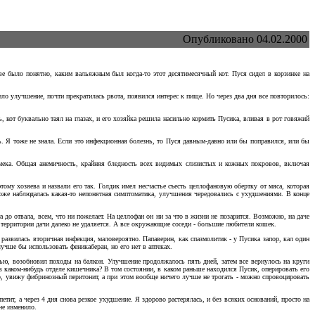
Опубликовано 04.02.2000
ве было понятно, каким вальяжным был когда-то этот десятимесячный кот. Пуся сидел в корзинке на
ило улучшение, почти прекратилась рвота, появился интерес к пище. Но через два дня все повторилось:
, кот буквально таял на глазах, и его хозяйка решила насильно кормить Пусика, вливая в рот говяжий
ть. Я тоже не знала. Если это инфекционная болезнь, то Пуся давным-давно или бы поправился, или бы
намека. Общая анемичность, крайняя бледность всех видимых слизистых и кожных покровов, включая
тому хозяева и назвали его так. Голдик имел несчастье съесть целлофановую обертку от мяса, которая
 тоже наблюдалась какая-то непонятная симптоматика, улучшения чередовались с ухудшениями. В конце
 до отвала, всем, что ни пожелает. На целлофан он ни за что в жизни не позарится. Возможно, на даче
 территории дачи далеко не удаляется. А все окружающие соседи - большие любители кошек.
 развилась вторичная инфекция, маловероятно. Папаверин, как спазмолитик - у Пусика запор, кал один
учше бы использовать феникаберан, но его нет в аптеках.
нью, возобновил походы на балкон. Улучшение продолжалось пять дней, затем все вернулось на круги
 в каком-нибудь отделе кишечника? В том состоянии, в каком раньше находился Пусик, оперировать его
мер, увижу фибринозный перитонит, а при этом вообще ничего лучше не трогать - можно спровоцировать
етит, а через 4 дня снова резкое ухудшение. Я здорово растерялась, и без всяких оснований, просто на
не изменило.