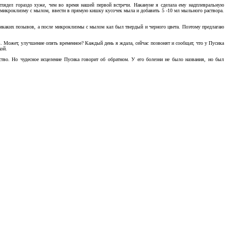
ыглядел гораздо хуже, чем во время нашей первой встречи. Накануне я сделала ему надплевральную
ь микроклизму с мылом, ввести в прямую кишку кусочек мыла и добавить 5 -10 мл мыльного раствора.
о никаких позывов, а после микроклизмы с мылом кал был твердый и черного цвета. Поэтому предлагаю
. Может, улучшение опять временное? Каждый день я ждала, сейчас позвонят и сообщат, что у Пусика
кой.
ство. Но чудесное исцеление Пусика говорит об обратном. У его болезни не было названия, но был