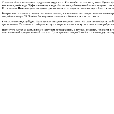
Состояние больного медленно продолжало ухудшаться. Его
хозяйка не сдавалась, поила Пусика б
новокаиновую блокаду. Эффекта никакого, а ведь обычно даже у безнадежно больных наступает хоть 
С тем хозяйка Пусика отправилась домой, дав мне согласие на вскрытие, если кот умрет. Кажется, на т
Вечером мне позвонили и сказали, что клизма помогла, и я вспомнила про опиум - гомеопатическое с
попробовать опиум С3. Хозяйка без энтузиазма соглашается, больше для очистки совести.
Буквально на следующий день Пусик пришел на кухню попросил поесть. Об этом мне сообщила хозяйка
пропал аппетит. Позвонили и сообщили: кот сутки напролет толчется на кухне и даже ночью требует ед
После этого случая я размышляла о некотором пренебрежении, с которым гомеопаты относятся к оп
гомеопатический препарат, который спас кота. Пусик принимал опиум С3 по 5 шт. в течение двух месяце