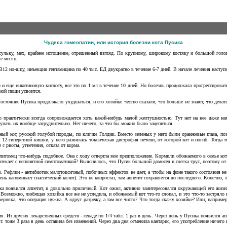
Чудеса гомеопатии, или история болезни кота Пусика
сульку, мех, крайнее истощение, отрешенный взгляд. По крупному, широкому костяку и большой голо
е месяц.
 В12 но-шпу, инъекции гентамицина по 40 тыс. ЕД двукратно в течение 6-7 дней. В начале лечения наступ
и еще никотиновую кислоту, все это по 1 мл в течение 10 дней. Но болезнь продолжала прогрессировать
емой пищи усвоится.
 Состояние Пусика продолжало ухудшаться, и его хозяйке честно сказали, что больше не знают, что дела
о практически всегда сопровождается хоть какой-нибудь малой желтушностью. Тут нет на нее даже 
пать их вообще затруднительно. Нет ничего, за что бы можно было зацепиться.
ный кот, русской голубой породы, по кличке Голдик. Вместо зеленых у него были оранжевые глаза, поэ
я 12-типерстной кишки, у него развилась токсическая дистрофия печени, от которой кот и погиб. Тогда
 с рвоты, угнетения, отказа от корма.
питомец что-нибудь подобное. Она с ходу отвергла мое предположение. Кормили обожаемого в семье кота
отекает с непонятной симптоматикой? Выяснилось, что Пусик большой домосед и слегка трус, поэтому от
о. Рефлин - антибиотик малотоксичный, побочных эффектов не дает, а чтобы на фоне такого состояния не
 напоминает спастический колит). Это не копростаз, там аппетит сохраняется до последнего. Конечно, л
сика появился аппетит, и довольно приличный. Кот ожил, активно заинтересовался окружающей его жиз
? Возможно, любящая хозяйка все же не уследила, и обожаемый кот что-то слопал, и это что-то застряло
аверняка, что операция нужна. А вдруг разрежу, а там все чисто? Что тогда скажу хозяйке? Или, напри
 Из других лекарственных средств - сенаде по 1/4 табл. 1 раз в день. Через день у Пусика появился апп
т. тоже 3 раза в день оставила без изменений. Через два дня отменила кантарис, его употребление ничего 