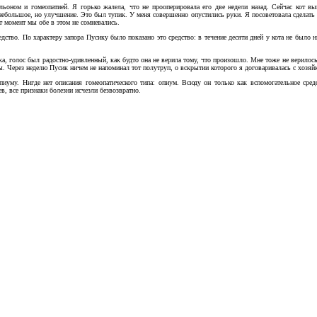
ульоном и гомеопатией. Я горько жалела, что не прооперировала его две недели назад. Сейчас кот в
небольшое, но улучшение. Это был тупик. У меня совершенно опустились руки. Я посоветовала сделат
от момент мы обе в этом не сомневались.
редство. По характеру запора Пусику было показано это средство: в течение десяти дней у кота не был
, голос был радостно-удивленный, как будто она не верила тому, что произошло. Мне тоже не верилось
ы. Через неделю Пусик ничем не напоминал тот полутруп, о вскрытии которого я договаривалась с хозяй
иуму. Нигде нет описания гомеопатического типа: опиум. Всюду он только как вспомогательное сред
в, все признаки болезни исчезли безвозвратно.