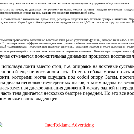
нельзя допускать застоя мочи и кала, так как это может спровоцировать ухудшение общего состояния.
о спать по ночам, но двигаться по-прежнему не могла, лежала, вытянув передние конечности, изредк
ла переворачиваться с бока на бок, раньше эти движения причиняли ей боль.
в соответствии с назначениям. Кроме того, регулярно опорожнялись мочевой пузырь и кишечник. Через
 как плети. Через 3 дня собака поднялась на передних лапах на 1,5-2 сек., после чего рухнула на пол
тельности) происходило постепенное восстановление ранее утраченных функций, которое начиналось с п
ей. В подтверждение дифференциального диагноза травмы шейного сплетения имел значение и положител
нный травматическим повреждением нервного сплетения, венозным застоем в очаге поражения, оте
ни и нормализацией состояния всех компонентов нервного сплетения. Компенсация поврежденных
случае отмечается положительная динамика процессов восстановл
 используя локти вместо стоп, т .е. опираясь на локтевые суст
чностей еще не восстановилась. То есть собака могла стоять и 
окти, которыми могла ощущать под собой опору. Затем, постепе
Она делала несколько неуверенных шагов, а затем падала на земл
далась заметная дискоординация движений между задней и перед
няя часть тела двигается несколько быстрее передней. Но это все
ном вояже своих владельцев.