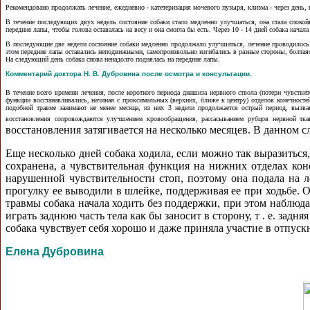
Рекомендовано продолжать лечение, ежедневно - катетеризация мочевого пузыря, клизма - через день, 
В течение последующих двух недель состояние собаки стало медленно улучшаться, она стала спокойн
передние лапы, чтобы голова оставалась на весу и она смогла бы есть. Через 10 - 14 дней собака нача
В последующие две недели состояние собаки медленно продолжало улучшаться, лечение проводилось 
этом передние лапы оставались неподвижными, самопроизвольно изгибались в разные стороны, болтаясь,
На следующий день собака снова ненадолго поднялась на передние лапы.
Комментарий доктора Н. В. Дубровина после осмотра и консультации.
В течение всего времени лечения, после короткого периода диашиза нервного ствола (потери чувстви
функции восстанавливались, начиная с проксимальных (верхних, ближе к центру) отделов конечност
подобной травме занимают не менее месяца, из них 3 недели продолжается острый период, вызва
восстановления сопровождаются улучшением кровообращения, рассасыванием рубцов нервной тка
восстановления затягивается на несколько месяцев. В данном 
Еще несколько дней собака ходила, если можно так выразиться,
сохранена, а чувствительная функция на нижних отделах коне
нарушенной чувствительности стоп, поэтому она подала на л
прогулку ее выводили в шлейке, поддерживая
ее при ходьбе. 
травмы собака начала ходить без поддержки, при этом наблю
играть заднюю часть тела как бы заносит в сторону, т . е. зад
собака чувствует себя хорошо и даже приняла участие в отпуск
Елена Дубровина