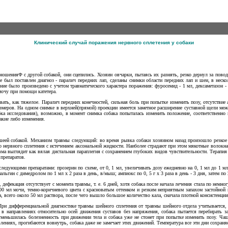
Клинический случай поражения нервного сплетения у собаки
енияФ с другой собакой, они сцепились. Хозяин овчарки, пытаясь их разнять, резко дернул за поводок.
е был поставлен диагноз - паралич передних лап, сделаны снимки области передних лап и шеи, в неск
ие было произведено с учетом травматического характера поражения: фуросемид - 1 мл, дексаметазон - 
мочу при помощи катетера.
ть, как тяжелое. Паралич передних конечностей, сильная боль при попытке изменить позу, отсутствие 
азмеров. На одном снимке в верхней(прямой) проекции имеется заметное расширение суставной щели м
бка исследования), возможно, в момент снимка собака попыталась изменить положение, соответственно 
акие либо изменения.
шеей собакой. Механизм травмы следующий: во время рывка собаки хозяином назад произошло резкое 
 нервного сплетения с истечением аксональной жидкости. Наиболее страдают при этом мякотные волокна
ма выглядит как вялая дистальная параплегия с сохранением глубоких видов чувствительности. Терапия
препаратов.
ледующими препаратами: прозерин по схеме, от 0, 1 мл, увеличивать дозу ежедневно на 0, 1 мл до 1 мл,
 анальгин с димедролом по 1 мл х
2
раза в день, в/мыш; ампиокс по 0, 5 г х 3 раза в день - 3 дня, затем п
дефекация отсутствует с момента травмы, т. е. 6 дней, хотя собака после начала лечения стала по немно
 мл мочи, темно-коричневого цвета с красноватым оттенком и резким неприятным запахом застойной
всего около 50 мл раствора, после чего вышло большое количество кала, сначала плотной консистенции
ри дифференциальной диагностике травмы шейного сплетения от травмы шейного отдела учитывается, п
в направлениях относительно осей движения суставов без напряжения, собака пытается перебирать за
уменьшилась болезненность при движении тела и собака уже не стонет при попытке изменить позу. Ча
влениях, прогибаются вовнутрь, собака даже не замечает этих движений. Температура все эти дни сохраня