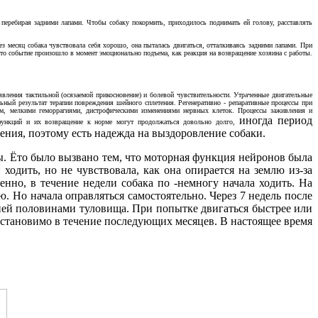
а перебирая задними лапами. Чтобы собаку покормить, приходилось поднимать ей голову, расставлять
 месяц собака чувствовала себя хорошо, она пыталась двигаться, отталкиваясь задними лапами. При
. Ёто событие произошло в момент эмоционально подъема, как реакция на возвращение хозяина с работы.
оявления тактильной (осязаемой прикосновение) и болевой чувствительности. Утраченные двигательные
ьный результат терапии повреждения шейного сплетения. Регенеративно - репаративные процессы при
ком, мелкими геморрагиями, дистрофическими изменениями нервных клеток. Процессы заживления и
иногда период
 функций и их возвращение к норме могут продолжаться довольно долго,
ения, поэтому есть надежда на выздоровление собаки.
авы. Ёто было вызвано тем, что моторная функция нейронов была
ходить, но не чувствовала, как она опирается на землю из-за
нно, в течение недели собака по -немногу начала ходить. На
ю. Но начала оправляться самостоятельно. Через 7 недель после
ней половинами туловища. При попытке двигаться быстрее или
 восстановимо в течение последующих месяцев. В настоящее время