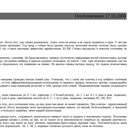
Опубликовано 17.10.2000
 После того, как собаки расцепились, Алиса легла на землю и не смогла подняться и идти. У нее как
ольких проекциях. Год назад у собаки была удалена опухоль молочной железы, поэтому было сделано
1 мл, а также прозерин, цефазолин, церебролизин, B1,B6. Собака находилась в тяжелом состоянии, не
аппетита, угнетение. На представленных снимках отсутствуют деформации костей позвоночника, костная
ежду последним шейным и первым грудным позвонком, но вместе с тем, сами позвонки смещены как бы
и образовалось это изменение на снимке. Из анализа снимка вытекал вывод, что травма позвоночника
смещение (тракция) мягких тканей шеи. Учитывая, что у собак нет ключиц и ход шейного сплетения
, то есть эфферентные(проводящие возбуждение от нервного центра), поскольку миелин, содержащийся
 данного вида поражения включает в себя, прежде всего покой. Медикаментозная терапия складывается
 затем уменьшать до 0, 1 мл; эуфиллин 2, 4 %-ный раствор - по 1, 5 мл Х 2 3- раза в день. подкожно;
о 2 раза в день; никотиновая кислота по 0, 5 - 1 мл в день, подкожно; витамины В1, В6, В12.
гу есть, но в положении лежа, да еще дома она никак не может оправится. При осмотре - переполненный
 мочи. После выведения мочи произведена пальпация живота, он мягкий, безболезненный, в брюшной
 и большого диаметра, затем жидкой консистенции.
режде всего, сохранность деятельности спинного мозга в грудном и поясничных отделах. Положение
дними ногами и встать на них, но не может из-за невозможности опереться на передние конечности.
ще всего она лежит на боку, вытянув перпендикулярно вперед передние лапы. Чувствительность кожи
ется
нормальной - 38, 2 -38, 5, видимые слизистые розового цвета, язык не обложен.