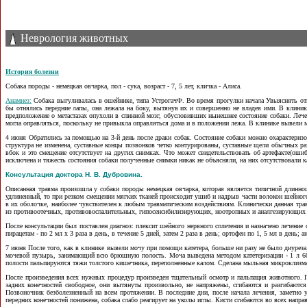
Неврология животных
История болезни
Собака породы - немецкая овчарка, пол - сука, возраст - 7, 5 лет, кличка - Алиса.
Анамнез:
Собака выгуливалась в ошейнике, типа УстрогачФ. Во время прогулки начала Увыяснять отнош
бы отнялись передние лапы, она лежала на боку, вытянув их и совершенно не владея ими. В клиник
предположение о метастазах опухоли в спинной мозг, обусловивших нынешнее состояние собаки. Лечен
могла оправляться, поскольку не привыкла оправляться дома и в положении лежа. В клинике вывели 
4 июня Обратились за помощью на 3-й день после драки собак. Состояние собаки можно охарактеризова
структура не изменена, суставные концы позвонков четко контурированы, суставные щели обычных р
вбок и это смещение отсутствует на других снимках. Что может
свидетельствовать об артефакте(оши
исключена и тяжесть состояния собаки полученные снимки никак не объясняли, на них отсутствовали к
Консультация доктора Н. В. Дубровина.
Описанная травма произошла у собаки породы немецкая овчарка, которая является типичной длинно
удлиненный, то при резком смещении мягких тканей происходит ушиб и надрыв части волокон шейного
в их оболочке, наиболее чувствителен к любым травматическим воздействиям. Клинически данная трав
из противоотечных, противовоспалительных, гипосенсибилизирующих, ноотропных и аналгезирующих 
После консультации был поставлен диагноз: плексит шейного нервного сплетения и назначено лечение с
пирацетам - по 2 мл х 3 раза в день, в течение 5 дней, затем 2 раза в день; ортофен по 1, 5 мл в день;
7 июня После того, как в клинике вывели мочу при помощи катетера, больше ни разу не было диуреза, 
мочевой пузырь, занимающий всю брюшную полость. Моча выведена методом катетеризации - 1 л 600
полости пальпируются тяжи толстого кишечника, переполненные калом. Сделана мыльная микроклизма, 
После произведения всех нужных процедур произведен тщательный осмотр и пальпация животного. П
задних конечностей свободное, они вытянуты произвольно, не напряжены, сгибаются и разгибаются 
Позвоночник безболезненный на всем протяжении. В последние дни, после начала лечения, заметно 
передних конечностей понижена, собака слабо реагирует на уколы иглы. Кисти сгибаются во всех напра