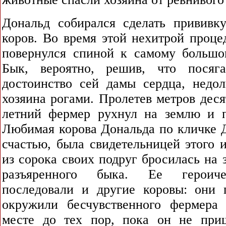
Дональд собирался сделать прививк
коров. Во время этой нехитрой проце
повернулся спиной к самому большо
Бык, вероятно, решив, что пося
достоинство сей дамы сердца, недол
хозяина рогами. Пролетев метров десят
летний фермер рухнул на землю и п
Любимая корова Дональда по кличке Д
счастью, была свидетельницей этого 
из сорока своих подруг бросилась на 
разъяренного быка. Ее героич
последовали и другие коровы: они
окружили бесчувственного фермера
месте до тех пор, пока он не при