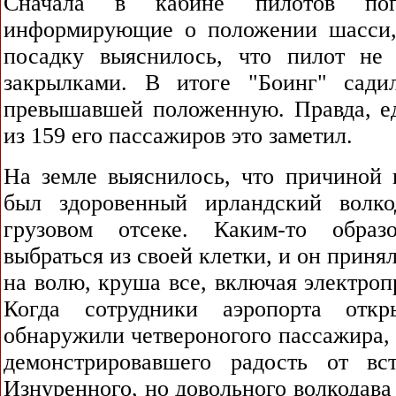
Сначала в кабине пилотов пог
информирующие о положении шасси,
посадку выяснилось, что пилот не
закрылками. В итоге "Боинг" сади
превышавшей положенную. Правда, ед
из 159 его пассажиров это заметил.
На земле выяснилось, что причиной 
был здоровенный ирландский волко
грузовом отсеке. Каким-то обра
выбраться из своей клетки, и он приня
на волю, круша все, включая электроп
Когда сотрудники аэропорта отк
обнаружили четвероногого пассажира,
демонстрировавшего радость от вс
Изнуренного, но довольного волкодава