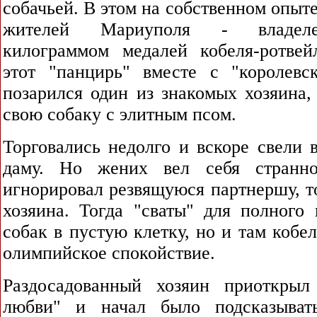
собачьей. В этом на собственном опыте
жителей Мариуполя - владеле
килограммом медалей кобеля-ротве
этот "панцирь" вместе с "королевс
позарился один из знакомых хозяина,
свою собаку с элитным псом.
Торговались недолго и вскоре свели 
даму. Но жених вел себя странн
игнорировал резвящуюся партнершу, т
хозяина. Тогда "сваты" для полного 
собак в пустую клетку, но и там кобе
олимпийское спокойствие.
Раздосадованный хозяин приоткрыл
любви" и начал было подсказыват