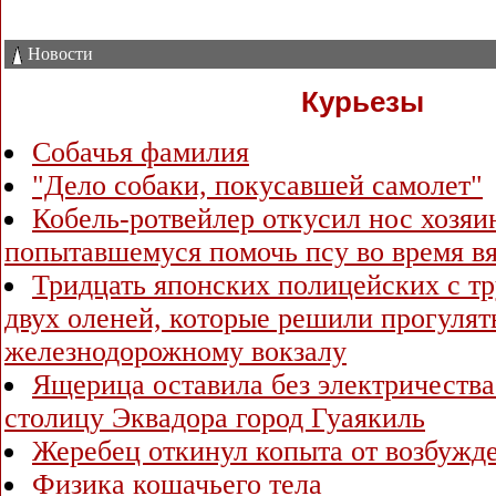
Новости
Курьезы
Собачья фамилия
"Дело собаки, покусавшей самолет"
Кобель-ротвейлер откусил нос хозяи
попытавшемуся помочь псу во время в
Тридцать японских полицейских с т
двух оленей, которые решили прогулят
железнодорожному вокзалу
Ящерица оставила без электричеств
столицу Эквадора город Гуаякиль
Жеребец откинул копыта от возбужд
Физика кошачьего тела